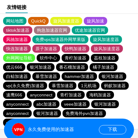
友情链接
网站地图
QuickQ
旋风加速度器
旋风加速
tiktok加速器
狗急加速器官网
优途加速器官网
风驰加速器
免费vps加速器外网苹果版
旋风加速度器
快连加速器
原子加速器
快鸭加速器
旋风加速度器
外网网址导航
软件中心
青柠加速器
荔枝加速器
优云666
银河加速器
番石榴加速器
橘子加速器
白鲸加速器
暴雪加速器
hammer加速器
银河加速器
vp(永久免费)加速器
暴雪加速器
1元机场
蚂蚁加速器
速鹰666
anyconnect
青柠加速器
海鸥加速器
anyconnect
abc加速器
veee加速器
银河加速器
anyconnect
银河加速器
免费海外pvn加速器
vp(永久免费)加速器
蜜蜂加速器
永久免费使用的加速器
下载