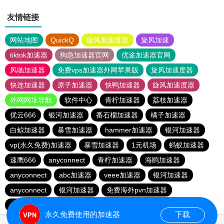
友情链接
网站地图
QuickQ
旋风加速度器
旋风加速
tiktok加速器
狗急加速器官网
优途加速器官网
风驰加速器
免费vps加速器外网苹果版
旋风加速度器
快连加速器
原子加速器
快鸭加速器
旋风加速度器
外网网址导航
软件中心
青柠加速器
荔枝加速器
优云666
银河加速器
番石榴加速器
橘子加速器
白鲸加速器
暴雪加速器
hammer加速器
银河加速器
vp(永久免费)加速器
暴雪加速器
1元机场
蚂蚁加速器
速鹰666
anyconnect
青柠加速器
海鸥加速器
anyconnect
abc加速器
veee加速器
银河加速器
anyconnect
银河加速器
免费海外pvn加速器
vp(永久免费)加速器
蜜蜂加速器
永久免费使用的加速器
下载