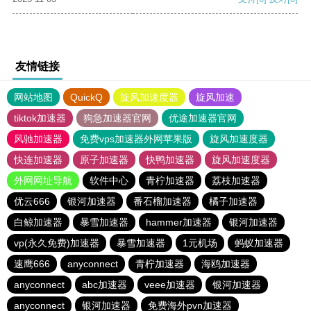
友情链接
网站地图
QuickQ
旋风加速度器
旋风加速
tiktok加速器
狗急加速器官网
优途加速器官网
风驰加速器
免费vps加速器外网苹果版
旋风加速度器
快连加速器
原子加速器
快鸭加速器
旋风加速度器
外网网址导航
软件中心
青柠加速器
荔枝加速器
优云666
银河加速器
番石榴加速器
橘子加速器
白鲸加速器
暴雪加速器
hammer加速器
银河加速器
vp(永久免费)加速器
暴雪加速器
1元机场
蚂蚁加速器
速鹰666
anyconnect
青柠加速器
海鸥加速器
anyconnect
abc加速器
veee加速器
银河加速器
anyconnect
银河加速器
免费海外pvn加速器